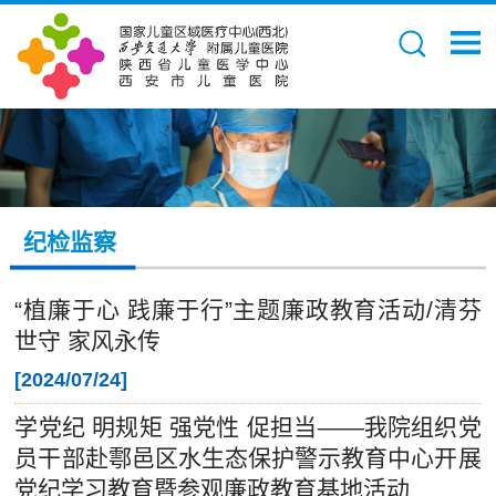
纪检监察
“植廉于心 践廉于行”主题廉政教育活动/清芬
世守 家风永传
[
2024/07/24
]
学党纪 明规矩 强党性 促担当——我院组织党
员干部赴鄠邑区水生态保护警示教育中心开展
党纪学习教育暨参观廉政教育基地活动