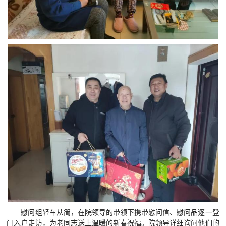
慰问组轻车从简，在院领导的带领下携带慰问信、慰问品逐一登
门入户走访，为老同志送上温暖的新春祝福。院领导详细询问他们的