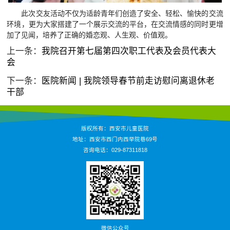
此次交友活动不仅为适龄青年们创造了安全、轻松、愉快的交流
环境，更为大家搭建了一个展示交流的平台，在交流情感的同时更增
加了见闻，培养了正确的婚恋观、人生观、价值观。
上一条：
我院召开第七届第四次职工代表及会员代表大
会
下一条：
医院新闻 | 我院领导春节前走访慰问离退休老
干部
版权所有：西安市儿童医院
地址：西安市西门内西举院巷69号
咨询电话：029-87311818
微信公众号