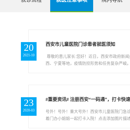
就诊流程
就医注意事项
院内导航
西安市儿童医院门诊患者就医须知
20
2021-10
尊敬的患儿家长:您好！近日，西安市政府新
西、宁夏等地，疫情防控形势和任务复杂严峻。
#重要资讯# 注册西安“一码通”，打卡快
23
2020-03
号外！号外！重大号外！西安市儿童医院门急诊
着门办小姐姐一起打卡入院！点击添加图片描述（