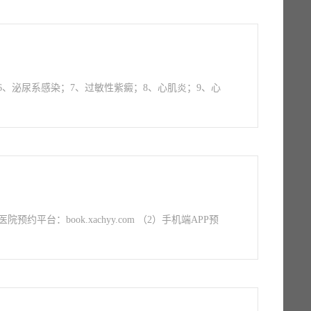
6、泌尿系感染；7、过敏性紫癜；8、心肌炎；9、心
平台：book.xachyy.com （2）手机端APP预