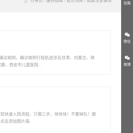
引导页
/
服务指南
/
就诊须知
/
就医注意事项
信箱
微信
确诊病例，确诊病例行程轨迹涉及甘肃、内蒙古、陕
，西安市儿童医院...
微博
实现快速入院流程，只需三步，快快快！不要掉队！跟
击添加图片描...