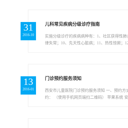
儿科常见疾病分级诊疗指南
31
2016-10
实施分级诊疗的疾病病种有：1、社区获得性肺炎
律失常；10、先天性心脏病；11、热性惊厥；12
门诊预约服务须知
13
2016-01
西安市儿童医院门诊预约服务须知 一、预约方式 1、网
约： （使用手机网页端扫二维码） 苹果系统 安卓