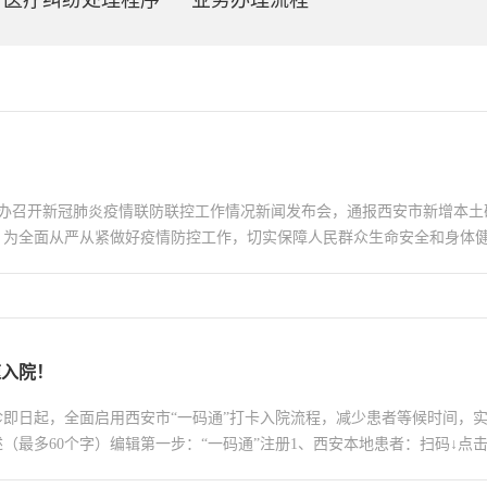
医疗纠纷处理程序
业务办理流程
闻办召开新冠肺炎疫情联防联控工作情况新闻发布会，通报西安市新增本土
为全面从严从紧做好疫情防控工作，切实保障人民群众生命安全和身体健康
速入院！
即日起，全面启用西安市“一码通”打卡入院流程，减少患者等候时间，
最多60个字）编辑第一步：“一码通”注册1、西安本地患者：扫码↓点击点