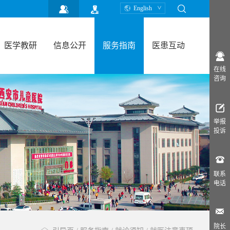
English
医学教研
信息公开
服务指南
医患互动
在线
咨询
举报
投诉
联系
电话
院长