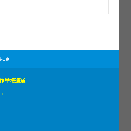
员会
工作举报通道→
→