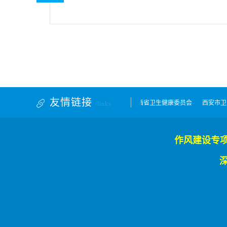
友情链接
学会
中华人民共和国国家卫生健康委员会
陕西省卫生健康委员会
西安市卫生
/links
作风建设专项