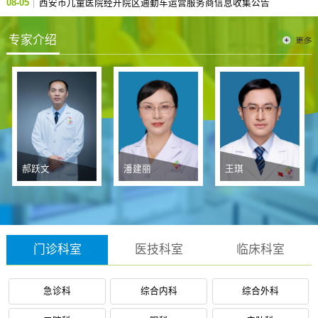
08-05
标结果公示
西安市儿童医院经开院区通勤车运营服务商信息收集公告
专家介绍
郝跃文
潘建丽
王琪
门诊科室
医技科室
临床科室
急诊科
综合内科
综合外科