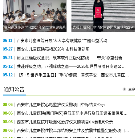
我院迅速传达学习2024年全市卫生健康系
喜报！我院儿童消化内镜团队荣获陕西省
统半年工作总结暨“八个新突破”“三个年” 活
科学技术进步奖二等奖！
06-11
西安市儿童医院开展“人人享有眼健康”主题公益活动
动推进会会议精神
05-27
西安市儿童医院亮相2026年市科技活动周
05-21
树立正确版权意识，筑牢软件正版化防线——带头“尊重创新，
05-12
保护版权”科普宣传
共赴呼吸之约，正视哮喘之患——2026年世界哮喘日专题公益
05-12
科普活动
【5・5 世界手卫生日】“手”护健康，童筑平安！西安市儿童医院
开展手卫生系列宣传活动（二）
通知公告
08-06
西安市儿童医院心电监护仪采购项目中标结果公示
08-06
西安市儿童医院(西门院区)高低压配电运行及低压设备维保服务
08-06
外包项目服务商信息收集公告
西安市儿童医院呼吸湿化治疗仪采购项目中标结果公示
08-06
西安市儿童医院住院二部结构安全性及抗震性能鉴定服务项目中