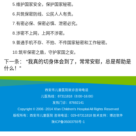
5.维护国家安全，保护国家秘密。
6.共筑保密防线、公民人人有责。
7.有密必保、保密必慎、泄密必究。
8.涉密不上网，上网不涉密。
9.普通手机不存、不拍、不传国家秘密和工作秘密。
10.筑牢保密之盾，守护家国之安。
下一条：
“我真的切身体会到了，常常安慰，总是帮助是
什么！”
西安市儿童医院就诊咨询电话
儿医热线：87311818（8:00~16:00）
发热门诊：87692141
Copyright © 2006 -2014 Xi'an Children's Hospital All Rights Reserved
版权所有：西安市儿童医院 咨询电话：029-87311818 技术支持：
博达软件
陕ICP备05003755号-1