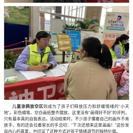
儿童涂鸦
放空
区
则成为了孩子们释放压力和舒缓情绪的“小天
地”。彩色蜡笔、空白画纸整齐摆放，这里没有“画得好不好”的评判，
只有最本真的自我表达。活动结束时，不少孩子攥着自己的画作不肯
放手，有的还会拉着家长的手念叨：“下次还想来这里画画！”这份发
自内心的喜爱，也印证了这种方式对孩子情绪调节的独特价值。