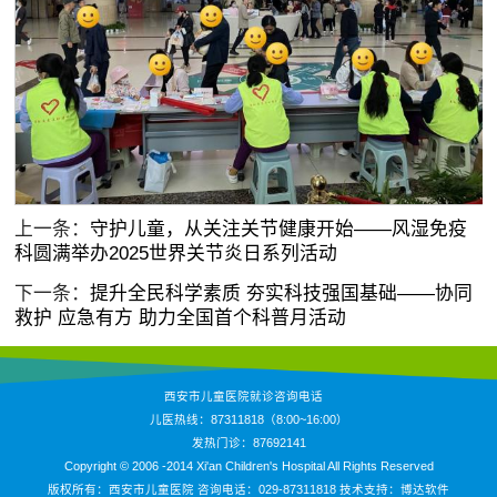
上一条：
守护儿童，从关注关节健康开始——风湿免疫
科圆满举办2025世界关节炎日系列活动
下一条：
提升全民科学素质 夯实科技强国基础——协同
救护 应急有方 助力全国首个科普月活动
西安市儿童医院就诊咨询电话
儿医热线：87311818（8:00~16:00）
发热门诊：87692141
Copyright © 2006 -2014 Xi'an Children's Hospital All Rights Reserved
版权所有：西安市儿童医院 咨询电话：029-87311818 技术支持：
博达软件