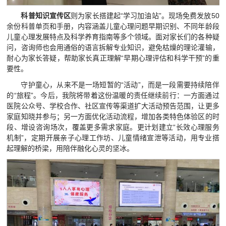
科普知识宣传区
则为家长搭建起“学习加油站”。现场免费发放50
余份科普单页和手册，内容涵盖儿童心理问题早期识别、不同年龄段
儿童心理发展特点及科学养育指南等多个领域。面对家长们的各种疑
问，咨询师也会用通俗的语言拆解专业知识，避免枯燥的理论灌输，
耐心为家长答疑，帮助家长真正理解“早期心理评估和科学干预”的重
要性。
守护童心，从来不是一场短暂的“活动”，而是一段需要持续陪伴
的“旅程”。今后，我院将带着这份温暖的责任继续前行：一方面通过
医院公众号、学校合作、社区宣传等渠道扩大活动预告范围，让更多
家庭知晓并参与；另一方面优化活动流程，增加各类特色体验区的时
段、增设咨询场次，覆盖更多需求家庭。更计划建立“长效心理服务
机制”，定期开展亲子心理工作坊、儿童情绪宣泄等活动，用专业搭
起理解的桥梁，用陪伴融化心灵的坚冰。