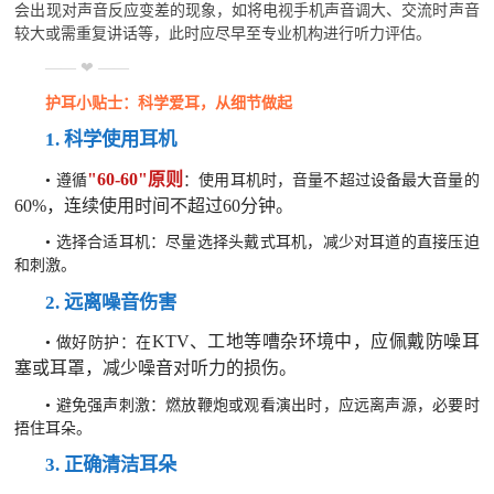
会出现对声音反应变差的现象，如将电视手机声音调大、交流时声音
较大或需重复讲话等，此时应尽早至专业机构进行听力评估。
—— ❤ ——
护耳小贴士：科学爱耳，从细节做起
1. 科学使用耳机
"60-60"原则
•
遵循
：使用耳机时，音量不超过设备最大音量的
60%，连续使用时间不超过60分钟。
•
选择合适耳机：尽量选择头戴式耳机，减少对耳道的直接压迫
和刺激。
2. 远离噪音伤害
KTV、工地等嘈杂环境中，应佩戴防噪耳
•
做好防护：在
塞或耳罩，减少噪音对听力的损伤。
•
避免强声刺激：燃放鞭炮或观看演出时，应远离声源，必要时
捂住耳朵。
3. 正确清洁耳朵