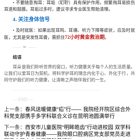
•
不要随意掏耳：耳垢（耵聍）具有保护作用，频繁掏耳易损伤
耳道和鼓膜。耳垢过多时，建议寻求专业医生帮助清理。
4. 关注身体信号
•
及时就医：如果出现耳鸣、耳痛、听力下降等症状，应及时就
72小时黄金救治期
医，尤其是突发性耳聋，需抓住
。
—— ❤ ——
结语
耳朵是我们聆听世界的窗口，听力健康关乎每个人的生活质量。
让我们以爱耳日为契机，将科学护耳的理念内化于心、外化于行，共
同守护我们的听力健康，让清晰之声陪伴我们的一生。
————————————————————
— END —
上一条：
春风送暖健康“疝”行—— 我院经开院区综合外
科党支部携手多学科联合义诊在昆明池圆满举行
下一条：
西安市儿童医院“明眸皓齿”行动进校园 双学科
联动守护青春健康——我院眼口腔病区党支部党员走进