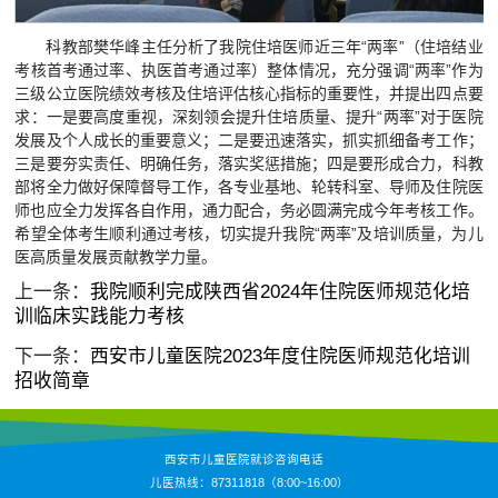
科教部樊华峰主任分析了我院住培医师近三年“两率”（住培结业
考核首考通过率、执医首考通过率）整体情况，充分强调“两率”作为
三级公立医院绩效考核及住培评估核心指标的重要性，并提出四点要
求：一是要高度重视，深刻领会提升住培质量、提升“两率”对于医院
发展及个人成长的重要意义；二是要迅速落实，抓实抓细备考工作；
三是要夯实责任、明确任务，落实奖惩措施；四是要形成合力，科教
部将全力做好保障督导工作，各专业基地、轮转科室、导师及住院医
师也应全力发挥各自作用，通力配合，务必圆满完成今年考核工作。
希望全体考生顺利通过考核，切实提升我院“两率”及培训质量，为儿
医高质量发展贡献教学力量。
上一条：
我院顺利完成陕西省2024年住院医师规范化培
训临床实践能力考核
下一条：
西安市儿童医院2023年度住院医师规范化培训
招收简章
西安市儿童医院就诊咨询电话
儿医热线：87311818（8:00~16:00）