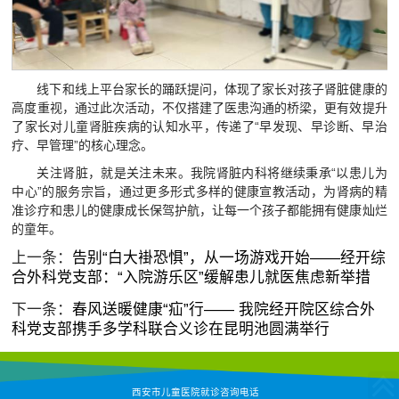
线下和线上平台家长的踊跃提问，体现了家长对孩子肾脏健康的
高度重视，通过此次活动，不仅搭建了医患沟通的桥梁，更有效提升
了家长对儿童肾脏疾病的认知水平，传递了“早发现、早诊断、早治
疗、早管理”的核心理念。
关注肾脏，就是关注未来。我院肾脏内科将继续秉承“以患儿为
中心”的服务宗旨，通过更多形式多样的健康宣教活动，为肾病的精
准诊疗和患儿的健康成长保驾护航，让每一个孩子都能拥有健康灿烂
的童年。
上一条：
告别“白大褂恐惧”，从一场游戏开始——经开综
合外科党支部：“入院游乐区”缓解患儿就医焦虑新举措
下一条：
春风送暖健康“疝”行—— 我院经开院区综合外
科党支部携手多学科联合义诊在昆明池圆满举行
西安市儿童医院就诊咨询电话